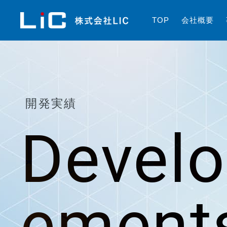
T
O
P
会
社
概
要
開発実績
Devel
ement