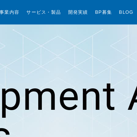
事
業
内
容
サ
ー
ビ
ス
・
製
品
開
発
実
績
B
P
募
集
B
L
O
G
opment 
s