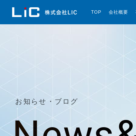
T
O
P
会
社
概
要
お知らせ・ブログ
News&