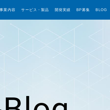
事
業
内
容
サ
ー
ビ
ス
・
製
品
開
発
実
績
B
P
募
集
B
L
O
G
Blog