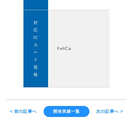
対
応
IC
カ
FeliCa
ー
ド
規
格
< 前の記事へ
開発実績一覧
次の記事へ >