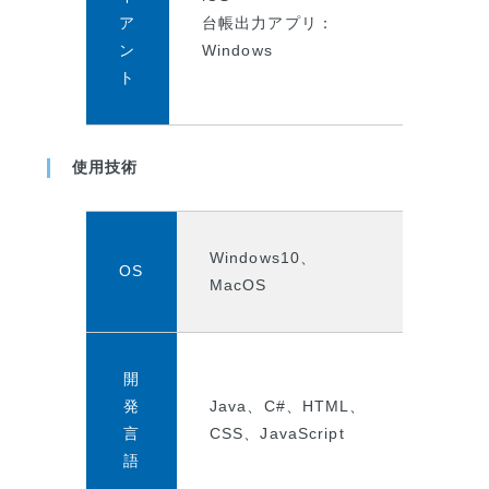
ア
台帳出力アプリ：
ン
Windows
ト
使用技術
Windows10、
OS
MacOS
開
発
Java、C#、HTML、
言
CSS、JavaScript
語