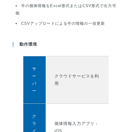
牛の個体情報をExcel形式またはCSV形式で出力可
能
CSVアップロードによる牛の情報の一括更新
動作環境
サ
ー
クラウドサービスを利
バ
用
ー
ク
ラ
個体情報入力アプリ：
イ
iOS