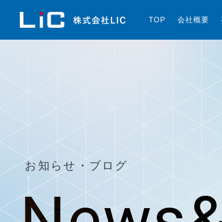
T
O
P
会
社
概
要
お知らせ・ブログ
News&