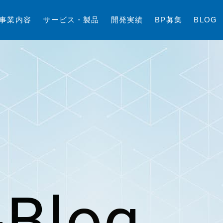
事
業
内
容
サ
ー
ビ
ス
・
製
品
開
発
実
績
B
P
募
集
B
L
O
G
Blog