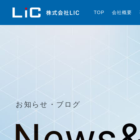
T
O
P
会
社
概
要
お知らせ・ブログ
News&