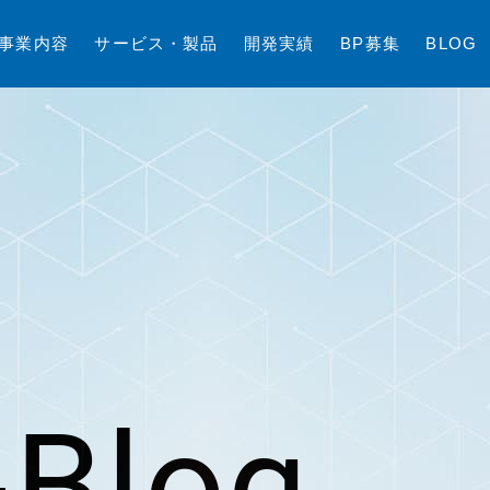
事
業
内
容
サ
ー
ビ
ス
・
製
品
開
発
実
績
B
P
募
集
B
L
O
G
Blog