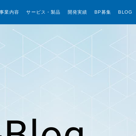
事
業
内
容
サ
ー
ビ
ス
・
製
品
開
発
実
績
B
P
募
集
B
L
O
G
Blog