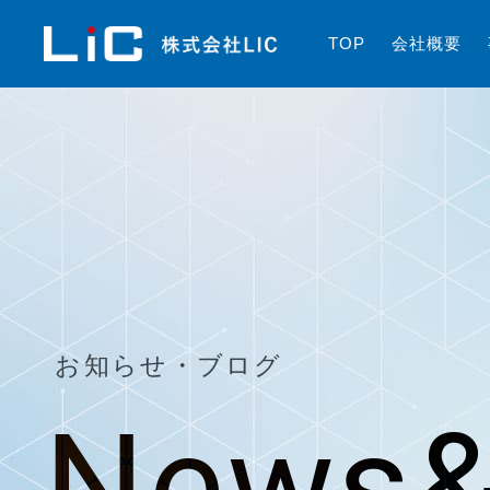
T
O
P
会
社
概
要
お知らせ・ブログ
News&