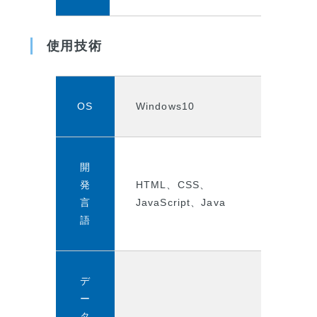
使用技術
OS
Windows10
開
発
HTML、CSS、
言
JavaScript、Java
語
デ
ー
タ