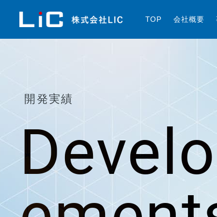
T
O
P
会
社
概
要
開発実績
Devel
ement