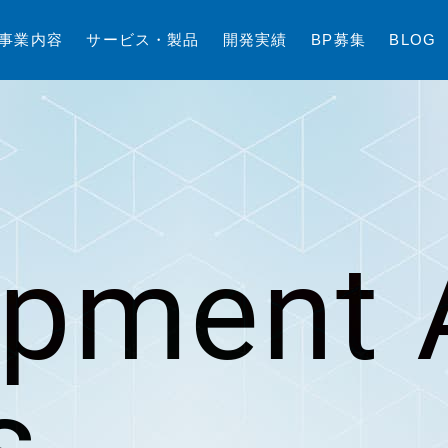
事
業
内
容
サ
ー
ビ
ス
・
製
品
開
発
実
績
B
P
募
集
B
L
O
G
opment 
s