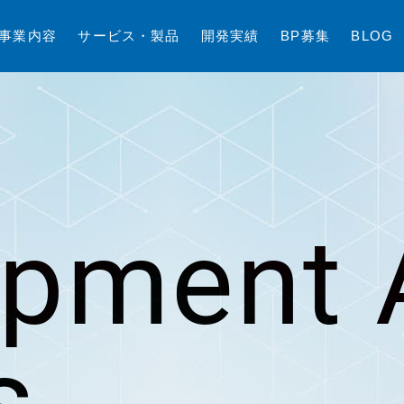
事
業
内
容
サ
ー
ビ
ス
・
製
品
開
発
実
績
B
P
募
集
B
L
O
G
opment 
s