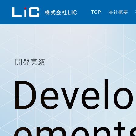
T
O
P
会
社
概
要
開発実績
Devel
ement