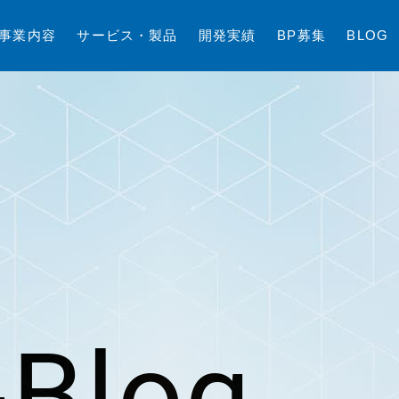
事
業
内
容
サ
ー
ビ
ス
・
製
品
開
発
実
績
B
P
募
集
B
L
O
G
Blog