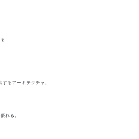
てる
を実装するアーキテクチャ。
優れる。