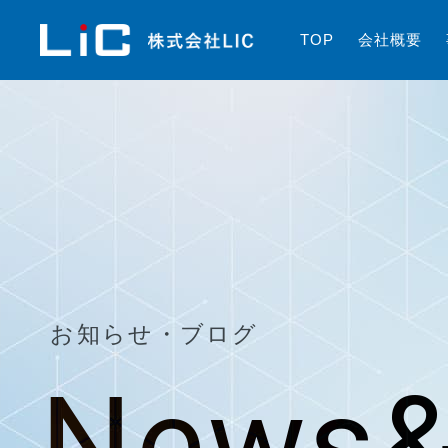
T
O
P
会
社
概
要
お知らせ・ブログ
News&